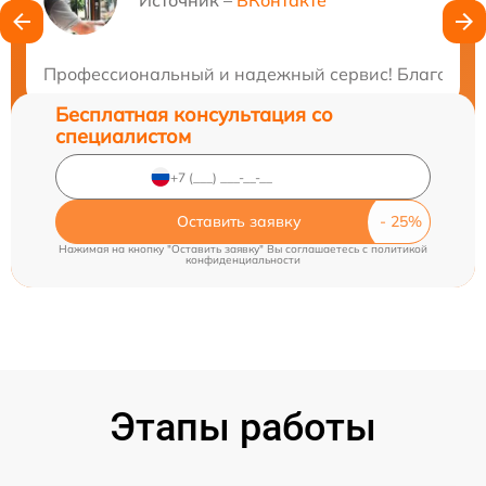
Нужна консультация?
Источник –
ВКонтакте
Закажите бесплатную консультацию
Профессиональный и надежный сервис! Благодарю з
Бесплатная консультация со
специалистом
Оставить заявку
Нажимая на кнопку "Оставить заявку" Вы соглашаетесь c
политикой
конфиденциальности
Этапы работы