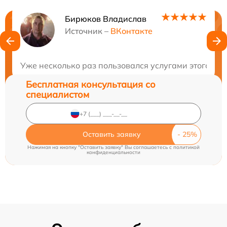
Бирюков Владислав
Нужна консультация?
Источник –
ВКонтакте
Закажите бесплатную консультацию
Уже несколько раз пользовался услугами этого се
Бесплатная консультация со
специалистом
Оставить заявку
Нажимая на кнопку "Оставить заявку" Вы соглашаетесь c
политикой
конфиденциальности